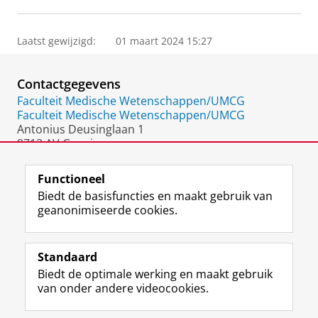
Laatst gewijzigd:
01 maart 2024 15:27
Contactgegevens
Faculteit Medische Wetenschappen/UMCG
Faculteit Medische Wetenschappen/UMCG
Antonius Deusinglaan 1
9713 AV Groningen
Nederland
Functioneel
Biedt de basisfuncties en maakt gebruik van
geanonimiseerde cookies.
F
L
R
I
Y
Volg de RUG
a
i
S
n
o
Standaard
c
n
S
s
u
Biedt de optimale werking en maakt gebruik
e
k
-
t
T
Studiekiezers
van onder andere videocookies.
b
e
f
a
u
Maatschappij/bedrijven
o
d
e
g
b