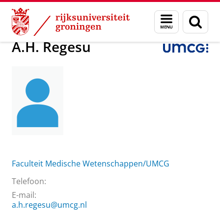
Skip
Skip
Over ons
A.H. Regesu
Menu
Zoek
to
to
en
Content
Navigation
zoeken
A.H. Regesu
Faculteit Medische Wetenschappen/UMCG
Telefoon:
E-mail:
a.h.regesu@umcg.nl