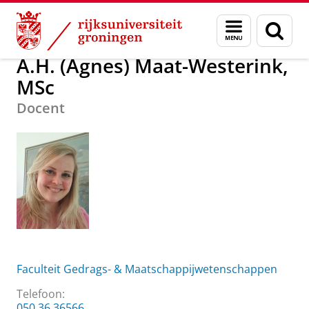
Skip
Skip
Over ons
A.H. (Agnes) Maat-Westerink, MSc
Menu
Zoek
to
to
en
Content
Navigation
zoeken
A.H. (Agnes) Maat-Westerink,
MSc
Docent
Faculteit Gedrags- & Maatschappijwetenschappen
Telefoon:
050 36 36566