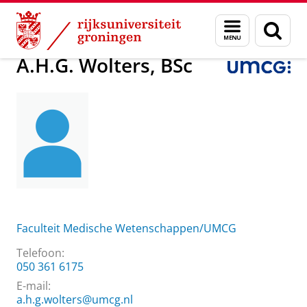
Skip
Skip
Over ons
A.H.G. Wolters, BSc
Menu
Zoek
to
to
en
Content
Navigation
zoeken
A.H.G. Wolters, BSc
Faculteit Medische Wetenschappen/UMCG
Telefoon:
050 361 6175
E-mail:
a.h.g.wolters@umcg.nl