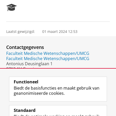
R
e
s
e
a
Laatst gewijzigd:
01 maart 2024 12:53
r
c
h
Contactgegevens
P
o
Faculteit Medische Wetenschappen/UMCG
r
Faculteit Medische Wetenschappen/UMCG
t
Antonius Deusinglaan 1
a
9713 AV Groningen
l
Nederland
Functioneel
Biedt de basisfuncties en maakt gebruik van
geanonimiseerde cookies.
F
L
R
I
Y
Volg de RUG
a
i
S
n
o
Standaard
c
n
S
s
u