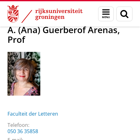
Skip
Skip
Over ons
A. (Ana) Guerberof Arenas, Prof
Menu
Zoek
to
to
en
Content
Navigation
zoeken
A. (Ana) Guerberof Arenas,
Prof
Faculteit der Letteren
Telefoon:
050 36 35858