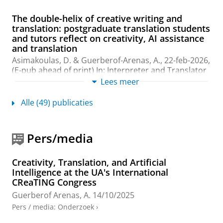
The double-helix of creative writing and
translation: postgraduate translation students
and tutors reflect on creativity, AI assistance
and translation
Asimakoulas, D. &
Guerberof-Arenas, A.
,
22-feb-2026
,
(E-pub ahead of print)
In:
Interpreter and Translator
Trainer.
19 blz.
Lees meer
Onderzoeksoutput
:
Article
›
›
peer review
Alle (49) publicaties
Creativity and technology in translation
Guerberof-Arenas, A.
,
8-okt-2025
,
The Routledge
Pers/media
Handbook of Translation Technology and Society.
Baumgarten, S. & Tieber, M. (reds.).
Taylor and
Francis Ltd
,
blz. 368-380
13 blz.
Creativity, Translation, and Artificial
Onderzoeksoutput
›
›
peer review
Intelligence at the UA's International
CReaTING Congress
"Google Translate is our best friend here": A
Guerberof Arenas, A.
14/10/2025
vignette-based interview study on machine
Pers / media
:
Onderzoek
›
translation use for health communication
Valdez, S. &
Guerberof-Arenas, A.
,
dec-2025
,
In: