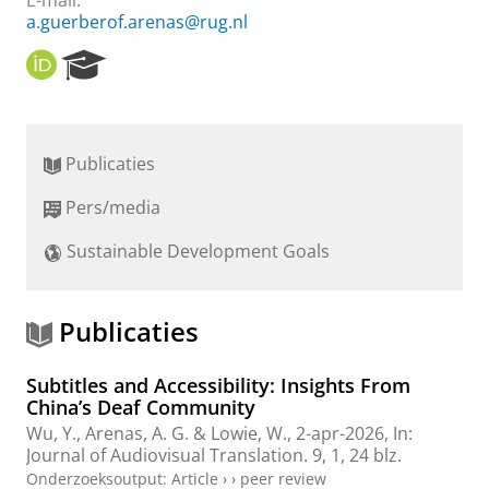
E-mail:
a.guerberof.arenas@rug.nl
O
R
R
e
C
s
I
e
D
a
Publicaties
r
c
Pers/media
h
P
Sustainable Development Goals
o
r
t
a
Publicaties
l
Subtitles and Accessibility: Insights From
China’s Deaf Community
Wu, Y.
,
Arenas, A. G.
&
Lowie, W.
,
2-apr-2026
,
In:
Journal of Audiovisual Translation.
9
,
1
,
24 blz.
Onderzoeksoutput
:
Article
›
›
peer review