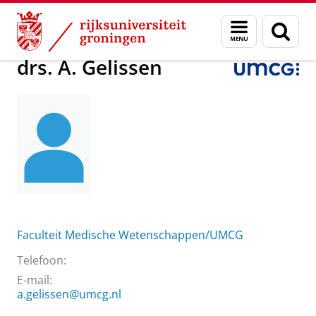
Skip
Skip
Over ons
drs. A. Gelissen
Menu
Zoek
to
to
en
Content
Navigation
zoeken
drs. A. Gelissen
Faculteit Medische Wetenschappen/UMCG
Telefoon:
E-mail:
a.gelissen@umcg.nl