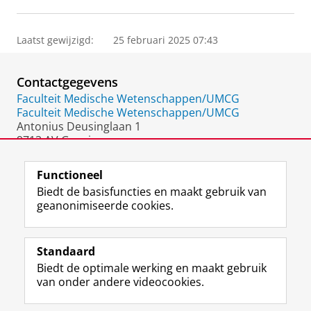
Laatst gewijzigd:
25 februari 2025 07:43
Contactgegevens
Faculteit Medische Wetenschappen/UMCG
Faculteit Medische Wetenschappen/UMCG
Antonius Deusinglaan 1
9713 AV Groningen
Nederland
Functioneel
Biedt de basisfuncties en maakt gebruik van
geanonimiseerde cookies.
F
L
R
I
Y
Volg de RUG
a
i
S
n
o
Standaard
c
n
S
s
u
Biedt de optimale werking en maakt gebruik
e
k
-
t
T
Studiekiezers
van onder andere videocookies.
b
e
f
a
u
Maatschappij/bedrijven
o
d
e
g
b