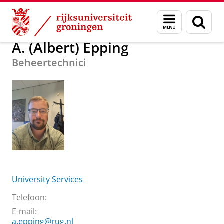
Skip
Skip
Over ons
A. (Albert) Epping
Menu
Zoek
to
to
en
Content
Navigation
zoeken
A. (Albert) Epping
Beheertechnici
University Services
Telefoon:
E-mail:
a.epping@rug.nl