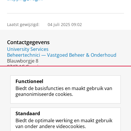
Laatst gewijzigd:
04 juli 2025 09:02
Contactgegevens
University Services
Beheertechnici — Vastgoed Beheer & Onderhoud
Blauwborgje 8
9747 AC Groningen
Nederland
Functioneel
Biedt de basisfuncties en maakt gebruik van
geanonimiseerde cookies.
F
L
R
I
Y
Volg de RUG
a
i
S
n
o
Standaard
c
n
S
s
u
Biedt de optimale werking en maakt gebruik
e
k
-
t
T
Studiekiezers
van onder andere videocookies.
b
e
f
a
u