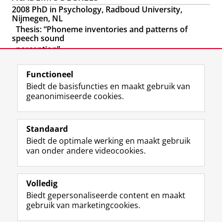
2008 PhD in Psychology, Radboud University,
Nijmegen, NL
Thesis: “Phoneme inventories and patterns of
speech sound
perception”
Promoter: Prof. Anne Cutler
Functioneel
Laatst gewijzigd:
25 juni 2022 08:40
Biedt de basisfuncties en maakt gebruik van
geanonimiseerde cookies.
F
L
R
I
Y
Volg de RUG
a
i
S
n
o
Standaard
c
n
S
s
u
Biedt de optimale werking en maakt gebruik
e
k
-
t
T
Studiekiezers
van onder andere videocookies.
b
e
f
a
u
Maatschappij/bedrijven
o
d
e
g
b
o
I
e
r
e
Alumni
k
n
d
a
-
Volledig
p
-
R
m
k
Biedt gepersonaliseerde content en maakt
Over ons
a
p
i
-
a
gebruik van marketingcookies.
g
a
j
a
n