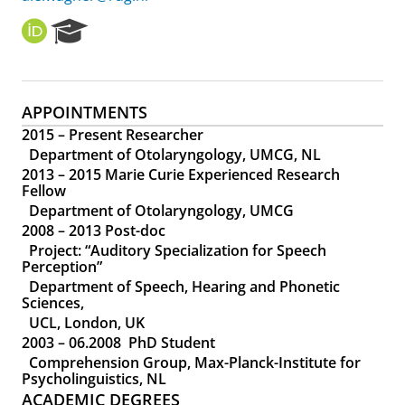
O
R
R
e
C
s
I
e
D
a
APPOINTMENTS
r
2015 – Present Researcher
c
Department of Otolaryngology, UMCG, NL
h
P
2013 – 2015 Marie Curie Experienced Research
Fellow
o
r
Department of Otolaryngology, UMCG
t
2008 – 2013 Post-doc
a
Project: “Auditory Specialization for Speech
l
Perception”
Department of Speech, Hearing and Phonetic
Sciences,
UCL, London, UK
2003 – 06.2008 PhD Student
Comprehension Group, Max-Planck-Institute for
Psycholinguistics, NL
ACADEMIC DEGREES