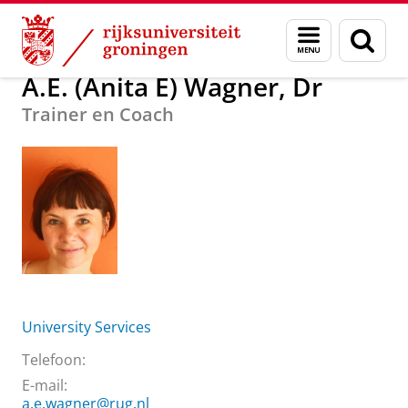
Skip
Skip
Over ons
A.E. (Anita E) Wagner, Dr
Menu
Zoek
to
to
en
Content
Navigation
zoeken
A.E. (Anita E) Wagner, Dr
Trainer en Coach
University Services
Telefoon:
E-mail:
a.e.wagner@rug.nl