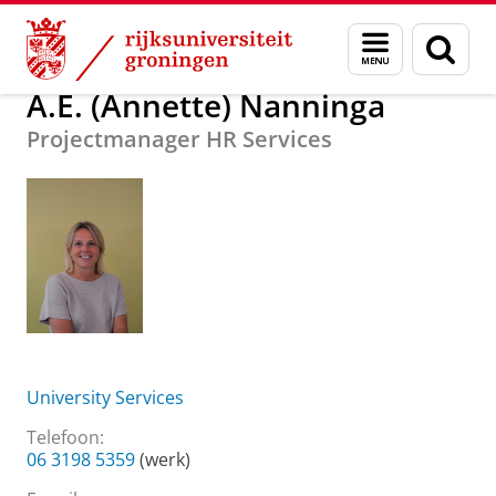
Skip
Skip
Over ons
A.E. (Annette) Nanninga
Menu
Zoek
to
to
en
Content
Navigation
zoeken
A.E. (Annette) Nanninga
Projectmanager HR Services
University Services
Telefoon:
06 3198 5359
(werk)