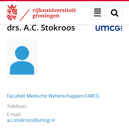
Skip
Skip
Over ons
drs. A.C. Stokroos
Menu
Zoek
to
to
en
Content
Navigation
zoeken
drs. A.C. Stokroos
Faculteit Medische Wetenschappen/UMCG
Telefoon:
E-mail:
a.c.stokroos@umcg.nl