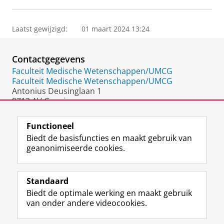
Laatst gewijzigd:
01 maart 2024 13:24
Contactgegevens
Faculteit Medische Wetenschappen/UMCG
Faculteit Medische Wetenschappen/UMCG
Antonius Deusinglaan 1
9713 AV Groningen
Nederland
Functioneel
Biedt de basisfuncties en maakt gebruik van
geanonimiseerde cookies.
F
L
R
I
Y
Volg de RUG
a
i
S
n
o
Standaard
c
n
S
s
u
Biedt de optimale werking en maakt gebruik
e
k
-
t
T
Studiekiezers
van onder andere videocookies.
b
e
f
a
u
Maatschappij/bedrijven
o
d
e
g
b