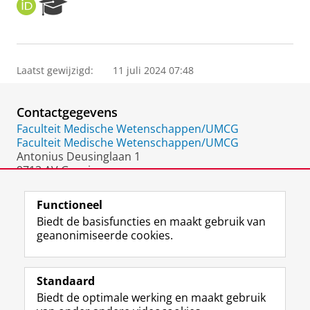
O
R
R
e
C
s
I
e
D
a
Laatst gewijzigd:
11 juli 2024 07:48
r
c
h
Contactgegevens
P
o
Faculteit Medische Wetenschappen/UMCG
r
Faculteit Medische Wetenschappen/UMCG
t
Antonius Deusinglaan 1
a
9713 AV Groningen
l
Nederland
Functioneel
Biedt de basisfuncties en maakt gebruik van
geanonimiseerde cookies.
F
L
R
I
Y
Volg de RUG
a
i
S
n
o
Standaard
c
n
S
s
u
Biedt de optimale werking en maakt gebruik
e
k
-
t
T
Studiekiezers