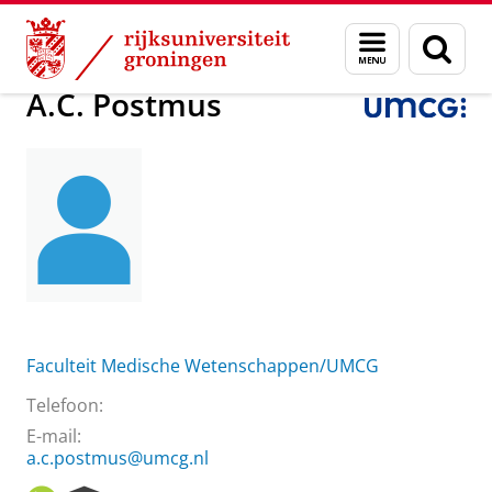
Skip
Skip
Over ons
A.C. Postmus
Menu
Zoek
to
to
en
Content
Navigation
zoeken
A.C. Postmus
Faculteit Medische Wetenschappen/UMCG
Telefoon:
E-mail:
a.c.postmus@umcg.nl