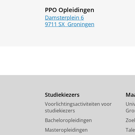
PPO Opleidingen
Damsterplein 6
9711 SX
Groningen
Studiekiezers
Maa
Voorlichtingsactiviteiten voor
Univ
studiekiezers
Gro
Bacheloropleidingen
Zoe
Masteropleidingen
Tal