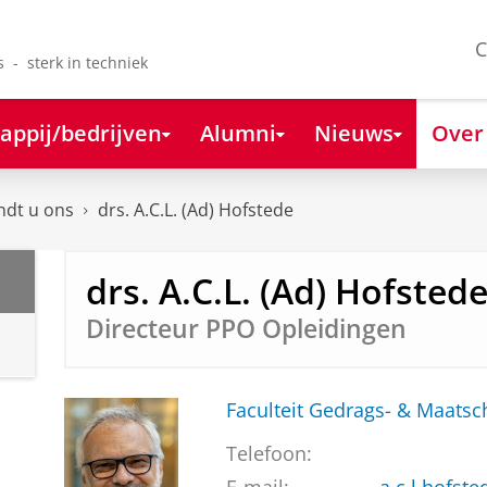
C
s - sterk in techniek
appij/bedrijven
Alumni
Nieuws
Over
ndt u ons
drs. A.C.L. (Ad) Hofstede
drs. A.C.L. (Ad) Hofsted
Directeur PPO Opleidingen
Faculteit Gedrags- & Maats
Telefoon: