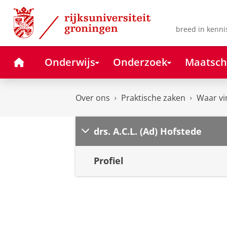
Skip
Skip
to
to
Content
Navigation
breed in kenni
Home
Onderwijs
Onderzoek
Maatsch
Over ons
Praktische zaken
Waar vi
drs. A.C.L. (Ad) Hofstede
Profiel