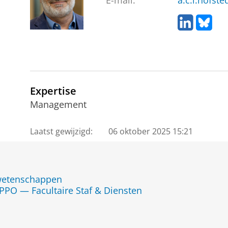
E-mail:
a.c.l.hofst
L
B
i
l
n
u
k
e
e
s
d
k
I
y
Expertise
n
Management
Laatst gewijzigd:
06 oktober 2025 15:21
jwetenschappen
PPO — Facultaire Staf & Diensten