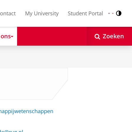
ontact
My University
Student Portal
Contr
Nederlands
English
 ons
Zoeken
e
chappijwetenschappen