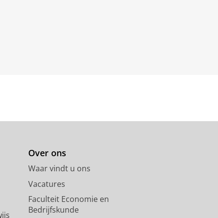
Over ons
Waar vindt u ons
Vacatures
Faculteit Economie en
Bedrijfskunde
ijs