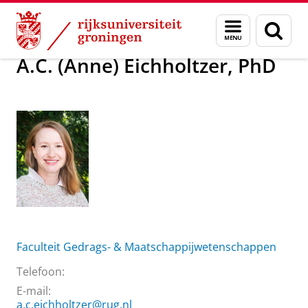
Skip
Skip
Over ons
A.C. (Anne) Eichholtzer, PhD
Menu
Zoek
to
to
en
Content
Navigation
zoeken
A.C. (Anne) Eichholtzer, PhD
Faculteit Gedrags- & Maatschappijwetenschappen
Telefoon:
E-mail:
a.c.eichholtzer@rug.nl