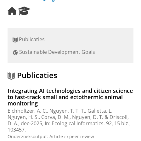
H
R
o
e
m
s
e
e
p
a
Publicaties
a
r
g
c
Sustainable Development Goals
e
h
P
o
r
Publicaties
t
a
Integrating AI technologies and citizen science
l
to fast-track small and ectothermic animal
monitoring
Eichholtzer, A. C.
, Nguyen, T. T. T., Galletta, L.,
Nguyen, H. S., Corva, D. M., Nguyen, D. T. & Driscoll,
D. A.,
dec-2025
,
In:
Ecological Informatics.
92
,
15 blz.
,
103457.
Onderzoeksoutput
:
Article
›
›
peer review