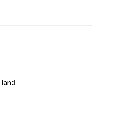
teratuurreview
3
,
77 blz.
 land
line werkwijze van