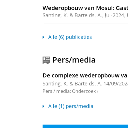
Wederopbouw van Mosul: Gas
Santing, K.
&
Bartelds, A.
,
jul-2024
,
Onderzoeksoutput
:
Article
›
Interventiematrix online aan
Alle (6) publicaties
Bantema, W.,
Bartelds, A.
,
Greijdan
Onderzoeksoutput
›
Pers/media
Interventies in de cyclus van 
Greijdanus, H.
,
Postmes, T.
,
Barteld
De complexe wederopbouw van 
Onderzoeksoutput
›
Santing, K.
&
Bartelds, A.
14/09/202
Pers / media
:
Onderzoek
›
Preventie van online aangejaa
jongerenwerkers en politie i
Alle (1) pers/media
Bartelds, A.
, Postma, L., de Vries, S
Onderzoeksoutput
›