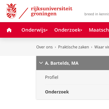
Skip
Skip
to
to
Content
Navigation
breed in kenni
Home
Onderwijs
Onderzoek
Maatsch
Over ons
Praktische zaken
Waar vi
A. Bartelds, MA
Profiel
Onderzoek