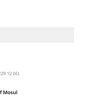
229
12 blz.
of Mosul