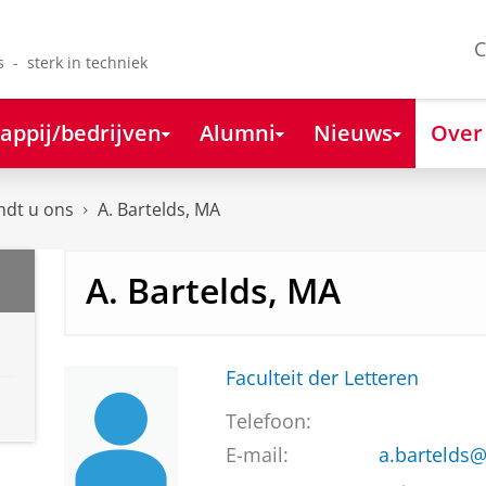
C
s - sterk in techniek
appij/bedrijven
Alumni
Nieuws
Over
ndt u ons
A. Bartelds, MA
A. Bartelds, MA
Faculteit der Letteren
Telefoon:
E-mail:
a.bartelds@