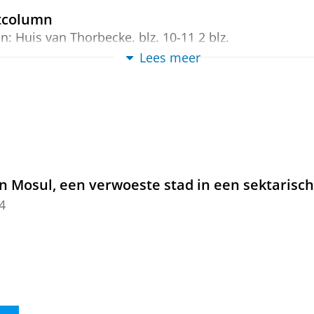
tcolumn
In:
Huis van Thorbecke.
blz. 10-11
2 blz.
Lees meer
gejaagd geweld
us, H.
, Postma, L. &
Postmes, T.
,
dec-2023
online aangejaagd geweld: Inzichten uit een li
s, A.
, Postma, L., de Vries, S. & Bantema, W.,
dec-202
Mosul, een verwoeste stad in een sektarisch
4
gd geweld: Een praktijkverkenning naar de on
n Amsterdam Zuid-Oost
.,
Greijdanus, H.
& Bantema, W.,
dec-2023
,
60 blz.