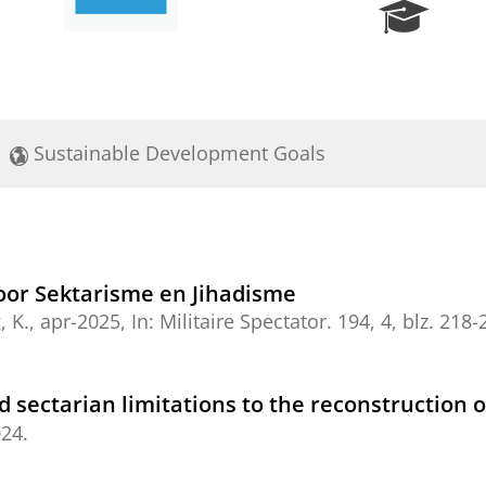
R
e
s
e
a
r
Sustainable Development Goals
c
h
P
o
r
t
 voor Sektarisme en Jihadisme
a
, K.
,
apr-2025
,
In:
Militaire Spectator.
194
,
4
,
blz. 218-
l
d sectarian limitations to the reconstruction 
024
.