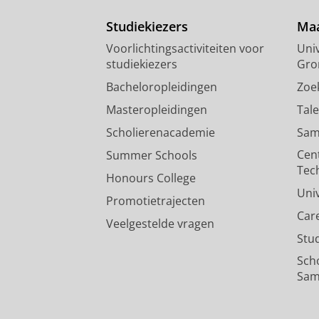
Studiekiezers
Maa
Voorlichtingsactiviteiten voor
Univ
studiekiezers
Gro
Bacheloropleidingen
Zoe
Masteropleidingen
Tal
Scholierenacademie
Sam
Cen
Summer Schools
Tec
Honours College
Uni
Promotietrajecten
Car
Veelgestelde vragen
Stu
Sch
Sam