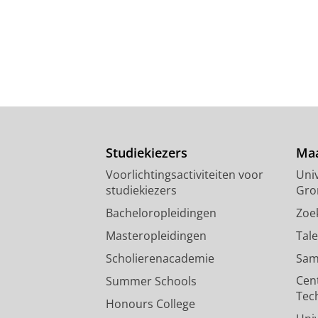
Studiekiezers
Maa
Voorlichtingsactiviteiten voor
Univ
studiekiezers
Gro
Bacheloropleidingen
Zoe
Masteropleidingen
Tal
Scholierenacademie
Sam
Cen
Summer Schools
Tec
Honours College