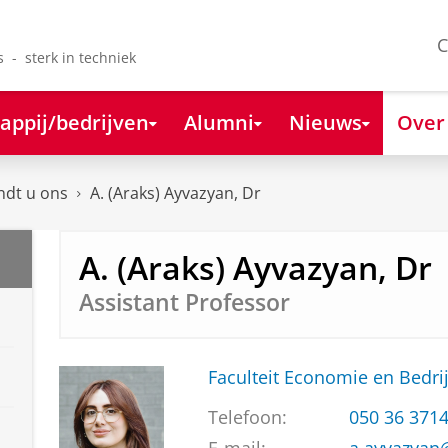
C
s - sterk in techniek
appij/bedrijven
Alumni
Nieuws
Over
ndt u ons
A. (Araks) Ayvazyan, Dr
A. (Araks) Ayvazyan, Dr
Assistant Professor
Faculteit Economie en Bedri
Telefoon:
050 36 371