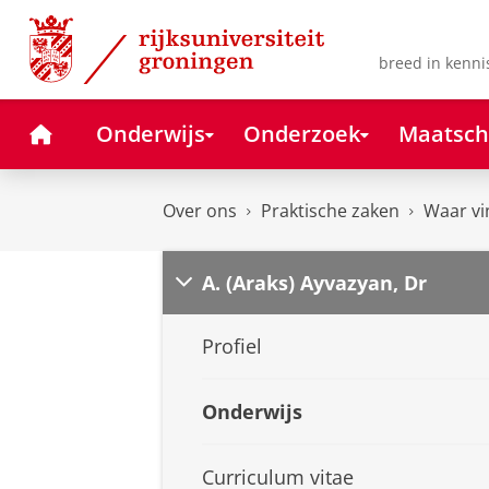
Skip
Skip
to
to
Content
Navigation
breed in kenni
Home
Onderwijs
Onderzoek
Maatsch
Over ons
Praktische zaken
Waar vi
A. (Araks) Ayvazyan, Dr
Profiel
Onderwijs
Curriculum vitae