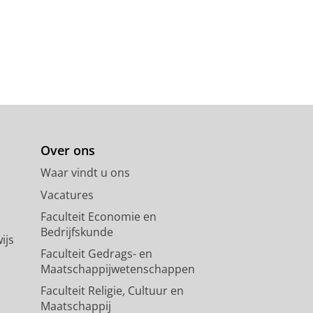
Over ons
Waar vindt u ons
Vacatures
Faculteit Economie en
Bedrijfskunde
ijs
Faculteit Gedrags- en
Maatschappijwetenschappen
Faculteit Religie, Cultuur en
Maatschappij