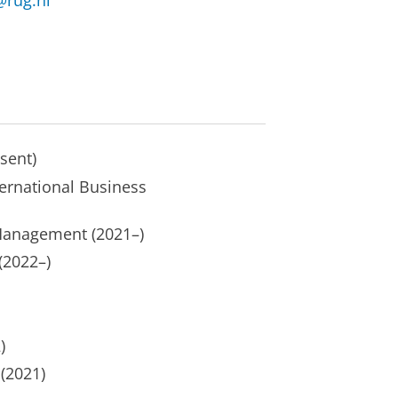
@rug.nl
sent)
ternational Business
Management (2021–)
(2022–)
)
(2021)