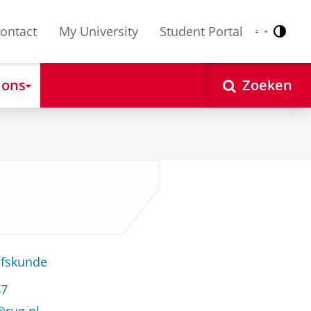
ontact
My University
Student Portal
Contr
Nederlands
English
 ons
Zoeken
jfskunde
47