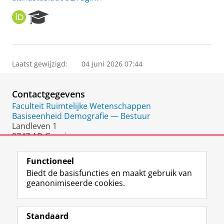
O
R
R
e
C
s
I
e
D
a
Laatst gewijzigd:
04 juni 2026 07:44
r
c
h
Contactgegevens
P
o
Faculteit Ruimtelijke Wetenschappen
r
Basiseenheid Demografie — Bestuur
t
Landleven 1
a
9747 AD Groningen
l
Nederland
Functioneel
Biedt de basisfuncties en maakt gebruik van
geanonimiseerde cookies.
F
L
R
I
Y
Volg de RUG
a
i
S
n
o
Standaard
c
n
S
s
u