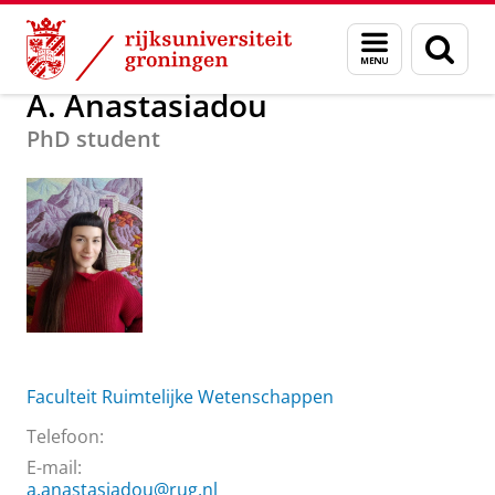
Skip
Skip
Over ons
A. Anastasiadou
Menu
Zoek
to
to
en
Content
Navigation
zoeken
A. Anastasiadou
PhD student
Faculteit Ruimtelijke Wetenschappen
Telefoon:
E-mail:
a.anastasiadou@rug.nl