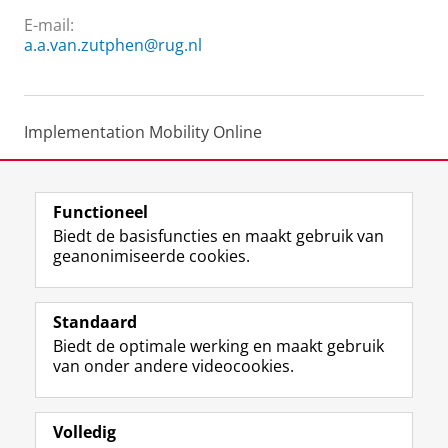
E-mail:
a.a.van.zutphen@rug.nl
Implementation Mobility Online
Internship Agreements
Functioneel
Laatst gewijzigd:
03 februari 2023 12:37
Biedt de basisfuncties en maakt gebruik van
geanonimiseerde cookies.
F
L
R
I
Y
Volg de RUG
a
i
S
n
o
Standaard
c
n
S
s
u
Biedt de optimale werking en maakt gebruik
e
k
-
t
T
Studiekiezers
van onder andere videocookies.
b
e
f
a
u
Maatschappij/bedrijven
o
d
e
g
b
o
I
e
r
e
Alumni
k
n
d
a
-
Volledig