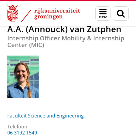
Skip
Skip
Over ons
A.A. (Annouck) van Zutphen
Menu
Zoek
to
to
en
Content
Navigation
zoeken
A.A. (Annouck) van Zutphen
Internship Officer Mobility & Internship
Center (MIC)
Faculteit Science and Engineering
Telefoon:
06 3192 1549