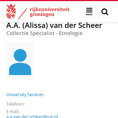
Skip
Skip
Over ons
A.A. (Alissa) van der Scheer
Menu
Zoek
to
to
en
Content
Navigation
zoeken
A.A. (Alissa) van der Scheer
Collectie Specialist - Etnologie
University Services
Telefoon:
E-mail:
a.a.van.der.scheer@rug.nl