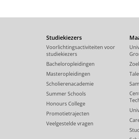
Studiekiezers
Maa
Voorlichtingsactiviteiten voor
Univ
studiekiezers
Gro
Bacheloropleidingen
Zoe
Masteropleidingen
Tal
Scholierenacademie
Sam
Cen
Summer Schools
Tec
Honours College
Uni
Promotietrajecten
Car
Veelgestelde vragen
Stu