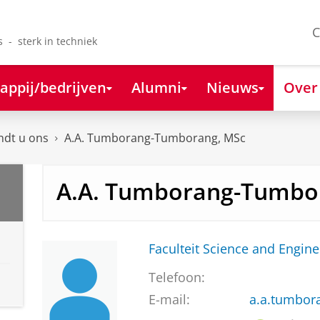
C
s - sterk in techniek
appij/bedrijven
Alumni
Nieuws
Over
ndt u ons
A.A. Tumborang-Tumborang, MSc
A.A. Tumborang-Tumbo
Faculteit Science and Engine
Telefoon:
E-mail:
a.a.tumbor