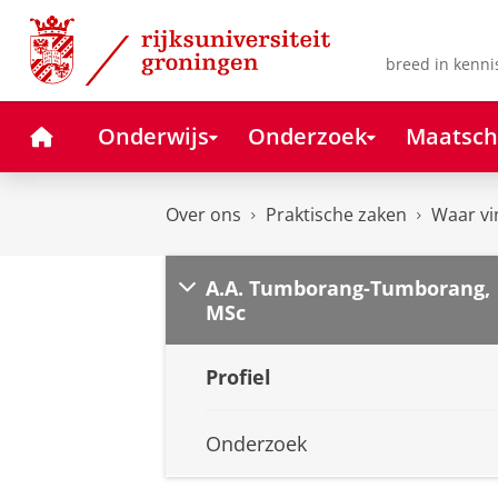
Skip
Skip
to
to
Content
Navigation
breed in kenni
Home
Onderwijs
Onderzoek
Maatsch
Over ons
Praktische zaken
Waar vi
A.A. Tumborang-Tumborang,
MSc
Profiel
Onderzoek