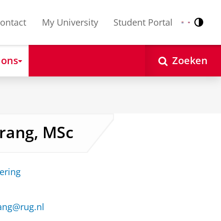
ontact
My University
Student Portal
Contr
Nederlands
English
 ons
Zoeken
rang, MSc
ering
ang@rug.nl