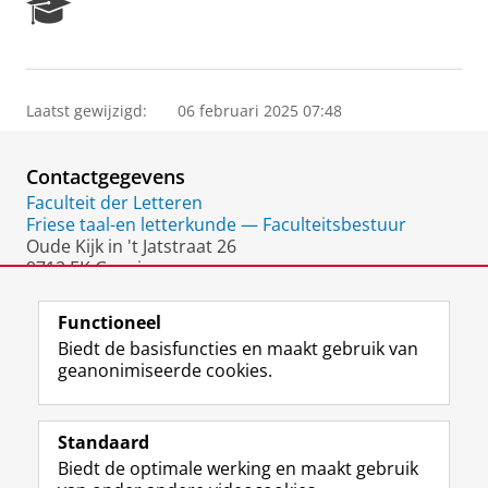
R
e
s
e
a
Laatst gewijzigd:
06 februari 2025 07:48
r
c
h
Contactgegevens
P
o
Faculteit der Letteren
r
Friese taal-en letterkunde — Faculteitsbestuur
t
Oude Kijk in 't Jatstraat 26
a
9712 EK Groningen
l
Nederland
Functioneel
Biedt de basisfuncties en maakt gebruik van
geanonimiseerde cookies.
F
L
R
I
Y
Volg de RUG
a
i
S
n
o
Standaard
c
n
S
s
u
Biedt de optimale werking en maakt gebruik
e
k
-
t
T
Studiekiezers