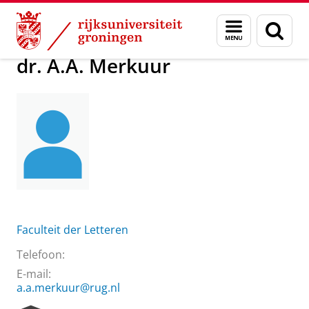
Skip
Skip
Over ons
dr. A.A. Merkuur
Menu
Zoek
to
to
en
Content
Navigation
zoeken
dr. A.A. Merkuur
Faculteit der Letteren
Telefoon:
E-mail:
a.a.merkuur@rug.nl