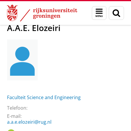
Skip
Skip
Over ons
A.A.E. Elozeiri
Menu
Zoek
to
to
en
Content
Navigation
zoeken
A.A.E. Elozeiri
Faculteit Science and Engineering
Telefoon:
E-mail:
a.a.e.elozeiri@rug.nl