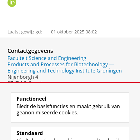
O
R
C
I
D
Laatst gewijzigd:
01 oktober 2025 08:02
Contactgegevens
Faculteit Science and Engineering
Products and Processes for Biotechnology —
Engineering and Technology Institute Groningen
Nijenborgh 4
9747 AG Groningen
Nederland
Functioneel
Biedt de basisfuncties en maakt gebruik van
geanonimiseerde cookies.
F
L
R
I
Y
Volg de RUG
a
i
S
n
o
Standaard
c
n
S
s
u