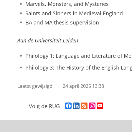
Marvels, Monsters, and Mysteries
Saints and Sinners in Medieval England
BA and MA thesis supervision
Aan de Universiteit Leiden
Philology 1: Language and Literature of Me
Philology 3: The History of the English La
Laatst gewijzigd:
24 april 2025 13:38
F
L
R
I
Y
Volg de RUG
a
i
S
n
o
c
n
S
s
u
e
k
-
t
T
b
e
f
a
u