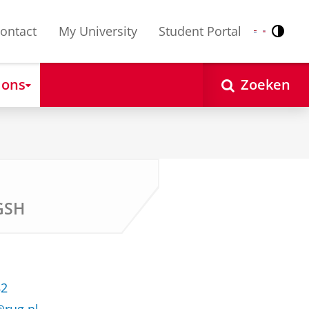
ontact
My University
Student Portal
Contr
Nederlands
English
 ons
Zoeken
GSH
82