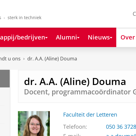
C
s - sterk in techniek
appij/bedrijven
Alumni
Nieuws
Over
ndt u ons
dr. A.A. (Aline) Douma
dr. A.A. (Aline) Douma
Docent, programmacoördinator 
Faculteit der Letteren
Telefoon:
050 36 372