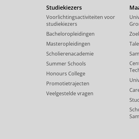
Studiekiezers
Maa
Voorlichtingsactiviteiten voor
Univ
studiekiezers
Gro
Bacheloropleidingen
Zoe
Masteropleidingen
Tal
Scholierenacademie
Sam
Cen
Summer Schools
Tec
Honours College
Uni
Promotietrajecten
Car
Veelgestelde vragen
Stu
Sch
Sam