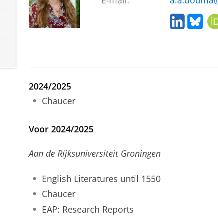
E-mail:
a.a.douma@
L
B
i
l
n
u
k
e
e
s
d
k
I
y
2024/2025
n
Chaucer
Voor 2024/2025
Aan de Rijksuniversiteit Groningen
English Literatures until 1550
Chaucer
EAP: Research Reports