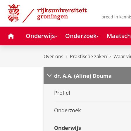
Skip
Skip
to
to
Content
Navigation
breed in kenni
Home
Onderwijs
Onderzoek
Maatsch
Over ons
Praktische zaken
Waar vi
dr. A.A. (Aline) Douma
Profiel
Onderzoek
Onderwijs