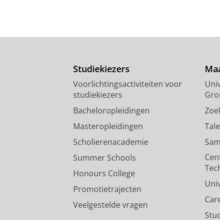
Studiekiezers
Maa
Voorlichtingsactiviteiten voor
Univ
studiekiezers
Gro
Bacheloropleidingen
Zoe
Masteropleidingen
Tal
Scholierenacademie
Sam
Cen
Summer Schools
Tec
Honours College
Uni
Promotietrajecten
Car
Veelgestelde vragen
Stu