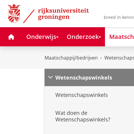
Skip
Skip
to
to
Content
Navigation
breed in kenni
Home
Onderwijs
Onderzoek
Maatsch
Maatschappij/bedrijven
Wetenschaps
Wetenschapswinkels
Wetenschapswinkels
Wat doen de
Wetenschapswinkels?