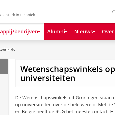
C
s - sterk in techniek
appij/bedrijven
Alumni
Nieuws
Over
winkels
Wetenschapswinkels op
universiteiten
De Wetenschapswinkels uit Groningen staan nie
op universiteiten over de hele wereld. Met d
en België heeft de RUG het meeste contact. H