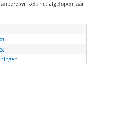
 andere winkels het afgelopen jaar
en
rg
ningen