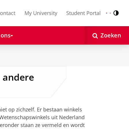
ontact
My University
Student Portal
Contr
Nederlands
English
 ons
Zoeken
 andere
t op zichzelf. Er bestaan winkels
e Wetenschapswinkels uit Nederland
ieronder staan ze vermeld en wordt