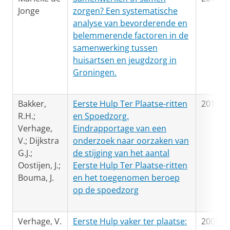
Jonge
zorgen? Een systematische
analyse van bevorderende en
belemmerende factoren in de
samenwerking tussen
huisartsen en jeugdzorg in
Groningen.
Bakker,
Eerste Hulp Ter Plaatse-ritten
2010
R.H.;
en Spoedzorg.
Verhage,
Eindrapportage van een
V.; Dijkstra
onderzoek naar oorzaken van
G.J.;
de stijging van het aantal
Oostijen, J.;
Eerste Hulp Ter Plaatse-ritten
Bouma, J.
en het toegenomen beroep
op de spoedzorg
Verhage, V.
Eerste Hulp vaker ter plaatse:
2009