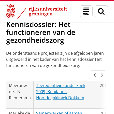
Skip
Skip
Geneeskunde en Volksgezondheid
Menu
Zoek
to
to
en
Content
Navigation
zoeken
Kennisdossier: Het
functioneren van de
gezondheidszorg
De onderstaande projecten zijn de afgelopen jaren
uitgevoerd in het kader van het kennisdossier Het
functioneren van de gezondheidszorg.
Mevrouw
Tevredenheidsonderzoek
2011
drs. N.
2009, Bonifatius
Riemersma
Hoofdpijnkliniek Dokkum
Marieke de
Samenwerken of samen
2011