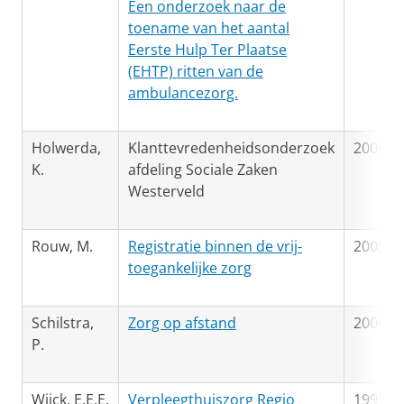
Een onderzoek naar de
toename van het aantal
Eerste Hulp Ter Plaatse
(EHTP) ritten van de
ambulancezorg.
Holwerda,
Klanttevredenheidsonderzoek
2005
K.
afdeling Sociale Zaken
Westerveld
Rouw, M.
Registratie binnen de vrij-
2005
toegankelijke zorg
Schilstra,
Zorg op afstand
2004
P.
Wijck, E.E.E.
Verpleegthuiszorg Regio
1999