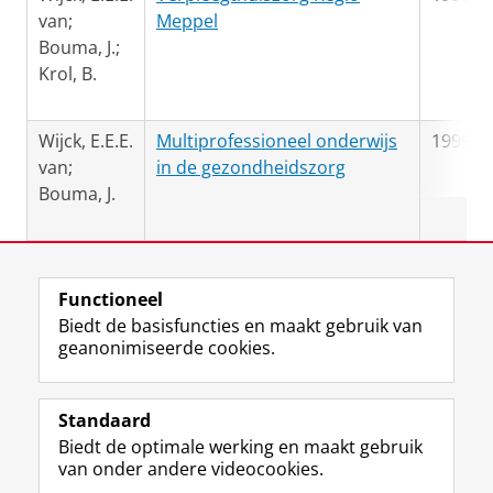
van;
Meppel
Bouma, J.;
Krol, B.
Wijck, E.E.E.
Multiprofessioneel onderwijs
1999
van;
in de gezondheidszorg
Bouma, J.
Laatst gewijzigd:
17 augustus 2020 15:04
Functioneel
Biedt de basisfuncties en maakt gebruik van
geanonimiseerde cookies.
F
L
R
I
Y
Volg de RUG
a
i
S
n
o
Standaard
c
n
S
s
u
Biedt de optimale werking en maakt gebruik
e
k
-
t
T
Studiekiezers
van onder andere videocookies.
b
e
f
a
u