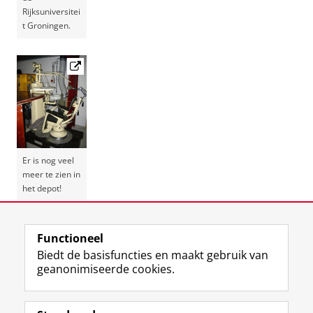
Rijksuniversitei
t Groningen.
Er is nog veel
meer te zien in
het depot!
Laatst gewijzigd:
04 oktober 2024 12:19
Functioneel
Biedt de basisfuncties en maakt gebruik van
geanonimiseerde cookies.
F
L
R
I
Y
Volg de RUG
a
i
S
n
o