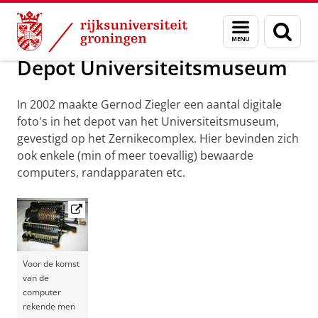
Skip
Skip
Maatschappij/bedrijven
Geschiedenis
Menu
Zoek
to
to
en
Content
Navigation
zoeken
Depot Universiteitsmuseum
In 2002 maakte Gernod Ziegler een aantal digitale
foto's in het depot van het Universiteitsmuseum,
gevestigd op het Zernikecomplex. Hier bevinden zich
ook enkele (min of meer toevallig) bewaarde
computers, randapparaten etc.
Voor de komst
van de
computer
rekende men