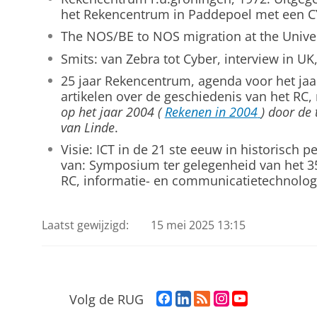
het Rekencentrum in Paddepoel met een C
The NOS/BE to NOS migration at the Univer
Smits: van Zebra tot Cyber, interview in UK
25 jaar Rekencentrum, agenda voor het jaa
artikelen over de geschiedenis van het RC
op het jaar 2004 (
Rekenen in 2004
) door de
van Linde
.
Visie: ICT in de 21 ste eeuw in historisch per
van: Symposium ter gelegenheid van het 35
RC, informatie- en communicatietechnologi
Laatst gewijzigd:
15 mei 2025 13:15
F
L
R
I
Y
Volg de RUG
a
i
S
n
o