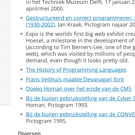
in het Techniek Museum Delft, 17 januari 2
april/mei 2000.
Gestructureerd en correct programmeren, v
(1930-2002)
, Jan Kraak, Pictogram najaar 2
Expo is the worlds first big web exhibit cr
Hoesel, a milestone in the development of
(according to Tim Berners-Lee, one of the 
web), which was visited by millions of peopl
demand, even though it looks pretty old.
The History of Programming Languages
Frans Velthuis maakte Devanagari font
Doeko Homan over het einde van de CM5
Bij de buiten gebruikstelling van de Cyber
Homan, Pictogram 1993.
Bij de buiten gebruikstelling van de CONV
Pictogram 1995.
Diversen