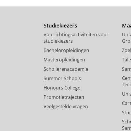
Studiekiezers
Maa
Voorlichtingsactiviteiten voor
Univ
studiekiezers
Gro
Bacheloropleidingen
Zoe
Masteropleidingen
Tal
Scholierenacademie
Sam
Cen
Summer Schools
Tec
Honours College
Uni
Promotietrajecten
Car
Veelgestelde vragen
Stu
Sch
Sam