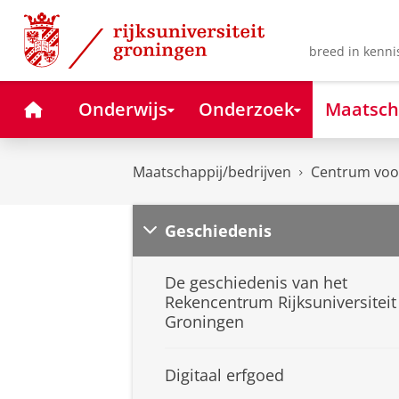
Skip
Skip
to
to
Content
Navigation
breed in kenni
Home
Onderwijs
Onderzoek
Maatsch
Maatschappij/bedrijven
Centrum voor
Geschiedenis
De geschiedenis van het
Rekencentrum Rijksuniversiteit
Groningen
Digitaal erfgoed