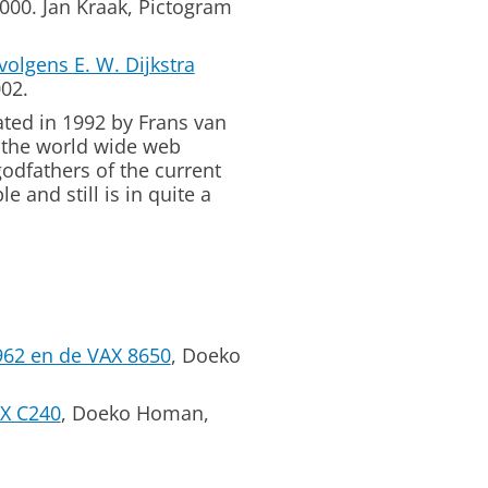
000. Jan Kraak, Pictogram
olgens E. W. Dijkstra
002.
eated in 1992 by Frans van
 the world wide web
godfathers of the current
e and still is in quite a
 962 en de VAX 8650
, Doeko
EX C240
, Doeko Homan,