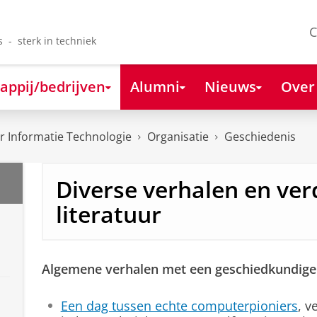
C
s - sterk in techniek
appij/bedrijven
Alumni
Nieuws
Over
 Informatie Technologie
Organisatie
Geschiedenis
Diverse verhalen en ver
literatuur
Algemene verhalen met een geschiedkundige
Een dag tussen echte computerpioniers
, v