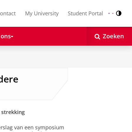
ontact
My University
Student Portal
Contr
Nederlands
English
 ons
Zoeken
dere
 strekking
erslag van een symposium