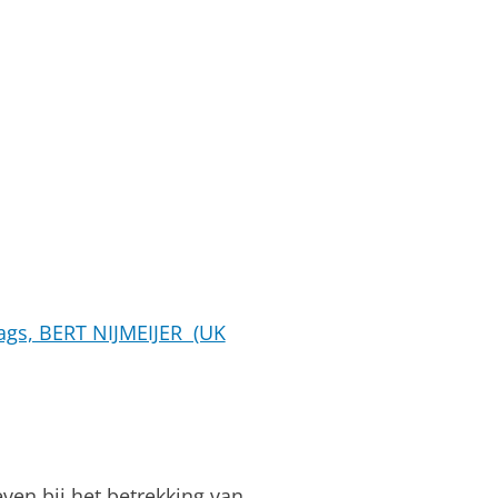
lags, BERT NIJMEIJER (UK
ven bij het betrekking van