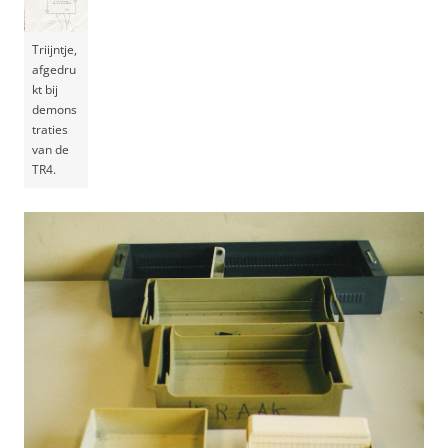
Triijntje,
afgedru
kt bij
demons
traties
van de
TR4.