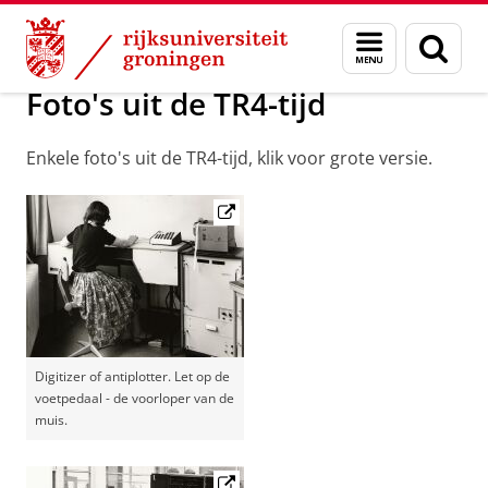
Skip
Skip
Maatschappij/bedrijven
Geschiedenis
Menu
Zoek
to
to
en
Content
Navigation
zoeken
Foto's uit de TR4-tijd
Enkele foto's uit de TR4-tijd, klik voor grote versie.
Digitizer of antiplotter. Let op de
voetpedaal - de voorloper van de
muis.