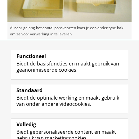
Al naar gelang het aantal ponskaarten koos je een ander type bak
om ze voor verwerking in te leveren.
Laatst gewijzigd:
04 oktober 2024 12:18
Functioneel
Biedt de basisfuncties en maakt gebruik van
geanonimiseerde cookies.
F
L
R
I
Y
Volg de RUG
a
i
S
n
o
Standaard
c
n
S
s
u
Biedt de optimale werking en maakt gebruik
e
k
-
t
T
Studiekiezers
van onder andere videocookies.
b
e
f
a
u
Maatschappij/bedrijven
o
d
e
g
b
o
I
e
r
e
Alumni
k
n
d
a
-
Volledig
p
-
R
m
k
Biedt gepersonaliseerde content en maakt
Over ons
a
p
i
-
a
gebruik van marketingcookies.