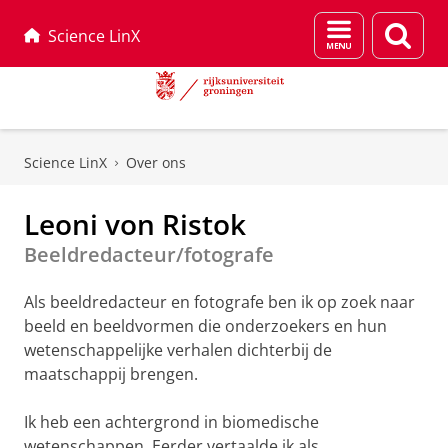
Menu
Zoek
Science LinX
en
zoeken
Skip
Skip
to
to
Science LinX
Over ons
Content
Navigation
Leoni von Ristok
Beeldredacteur/fotografe
Als beeldredacteur en fotografe ben ik op zoek naar
beeld en beeldvormen die onderzoekers en hun
wetenschappelijke verhalen dichterbij de
maatschappij brengen.
Ik heb een achtergrond in biomedische
wetenschappen. Eerder vertaalde ik als