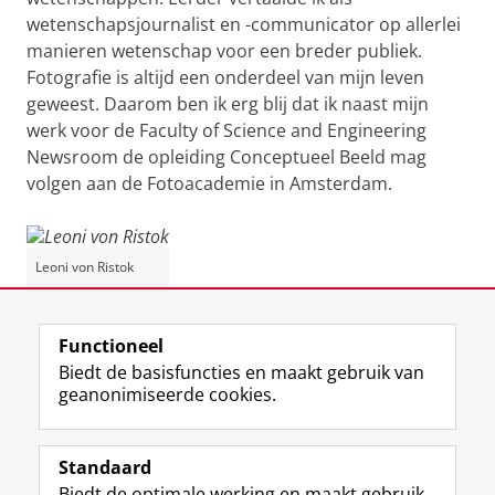
wetenschapsjournalist en -communicator op allerlei
manieren wetenschap voor een breder publiek.
Fotografie is altijd een onderdeel van mijn leven
geweest. Daarom ben ik erg blij dat ik naast mijn
werk voor de Faculty of Science and Engineering
Newsroom de opleiding Conceptueel Beeld mag
volgen aan de Fotoacademie in Amsterdam.
Leoni von Ristok
Laatst gewijzigd:
24 maart 2025 11:51
Functioneel
Biedt de basisfuncties en maakt gebruik van
geanonimiseerde cookies.
F
T
I
Y
Volg ons op
a
w
n
o
Standaard
c
i
s
u
Biedt de optimale werking en maakt gebruik