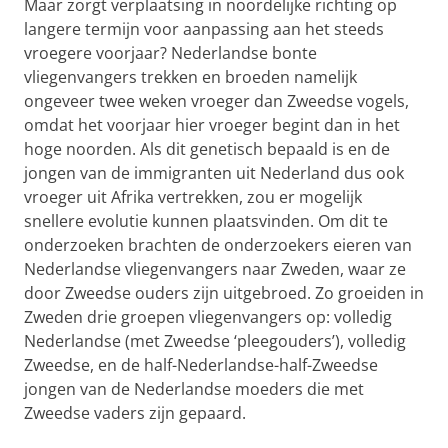
Maar zorgt verplaatsing in noordelijke richting op
langere termijn voor aanpassing aan het steeds
vroegere voorjaar? Nederlandse bonte
vliegenvangers trekken en broeden namelijk
ongeveer twee weken vroeger dan Zweedse vogels,
omdat het voorjaar hier vroeger begint dan in het
hoge noorden. Als dit genetisch bepaald is en de
jongen van de immigranten uit Nederland dus ook
vroeger uit Afrika vertrekken, zou er mogelijk
snellere evolutie kunnen plaatsvinden. Om dit te
onderzoeken brachten de onderzoekers eieren van
Nederlandse vliegenvangers naar Zweden, waar ze
door Zweedse ouders zijn uitgebroed. Zo groeiden in
Zweden drie groepen vliegenvangers op: volledig
Nederlandse (met Zweedse ‘pleegouders’), volledig
Zweedse, en de half-Nederlandse-half-Zweedse
jongen van de Nederlandse moeders die met
Zweedse vaders zijn gepaard.
In Nederland verzamelde eieren, klaar voor transport
naar Zweden | Foto Koosje Lamers