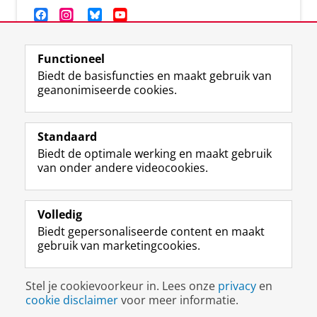
Functioneel
Biedt de basisfuncties en maakt gebruik van
geanonimiseerde cookies.
F
T
I
Y
Volg ons op
a
w
n
o
Standaard
c
i
s
u
Biedt de optimale werking en maakt gebruik
e
t
t
T
Studiekiezers
van onder andere videocookies.
b
t
a
u
Maatschappij/bedrijven
o
e
g
b
o
r
r
e
Alumni
k
p
a
-
Volledig
p
r
m
k
Biedt gepersonaliseerde content en maakt
Over ons
a
o
-
a
gebruik van marketingcookies.
g
f
a
n
i
i
c
a
Disclaimer & Copyright
Privacy
Cookies
n
e
c
a
Stel je cookievoorkeur in. Lees onze
privacy
en
Inloggen
a
l
o
l
cookie disclaimer
voor meer informatie.
R
R
u
R