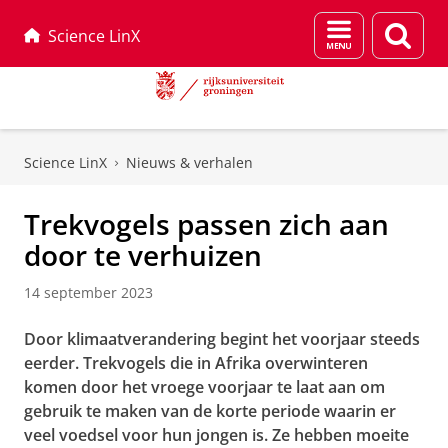
Menu
Zoek
Science LinX
en
zoeken
Skip
Skip
to
to
Science LinX
Nieuws & verhalen
Content
Navigation
Trekvogels passen zich aan
door te verhuizen
14 september 2023
Door klimaatverandering begint het voorjaar steeds
eerder. Trekvogels die in Afrika overwinteren
komen door het vroege voorjaar te laat aan om
gebruik te maken van de korte periode waarin er
veel voedsel voor hun jongen is. Ze hebben moeite