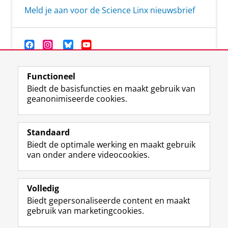
Meld je aan voor de Science Linx nieuwsbrief
Functioneel
Biedt de basisfuncties en maakt gebruik van
geanonimiseerde cookies.
F
T
I
Y
Volg ons op
a
w
n
o
Standaard
c
i
s
u
Biedt de optimale werking en maakt gebruik
e
t
t
T
Studiekiezers
van onder andere videocookies.
b
t
a
u
Maatschappij/bedrijven
o
e
g
b
o
r
r
e
Alumni
k
p
a
-
Volledig
p
r
m
k
Biedt gepersonaliseerde content en maakt
Over ons
a
o
-
a
gebruik van marketingcookies.
g
f
a
n