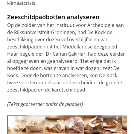
klimaatcrisis.
Zeeschildpadbotten analyseren
Op de zolder van het Instituut voor Archeologie aan
de Rijksuniversiteit Groningen, had De Kock de
beschikking over dozen vol overblijfselen van
zeeschildpadden uit het Middellandse Zeegebied.
Haar begeleider, Dr Canan Çakırlar, had deze eerder
al opgegraven en geanalyseerd. ‘Het enige dat ik
hoefde te doen, was graven in wat dozen,’ zegt De
Kock. Door de botten te analyseren, kon De Kock
twee soorten van elkaar onderscheiden: de groene
zeeschildpad en de karetschildpad.
(Tekst gaat verder onder de plaatjes)
Botten van een zeeschildpad| © Leoni von Ristok