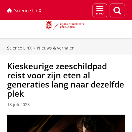
Menu
Zoek
Science LinX
en
zoeken
Skip
Skip
to
to
Science LinX
Nieuws & verhalen
Content
Navigation
Kieskeurige zeeschildpad
reist voor zijn eten al
generaties lang naar dezelfde
plek
18 juli 2023