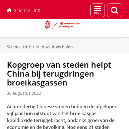
Menu
Zoek
Science LinX
en
zoeken
Skip
Skip
to
to
Science LinX
Nieuws & verhalen
Content
Navigation
Kopgroep van steden helpt
China bij terugdringen
broeikasgassen
30 augustus 2022
Achtendertig Chinese steden hebben de afgelopen
vijf jaar hun uitstoot van het broeikasgas
kooldioxide teruggebracht, ondanks groei van de
economie en de bevolking. Nog eens 21 steden