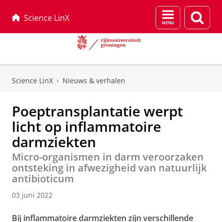
Menu
Zoek
Science LinX
en
zoeken
Skip
Skip
to
to
Science LinX
Nieuws & verhalen
Content
Navigation
Poeptransplantatie werpt
licht op inflammatoire
darmziekten
Micro-organismen in darm veroorzaken
ontsteking in afwezigheid van natuurlijk
antibioticum
03 juni 2022
Bij inflammatoire darmziekten zijn verschillende