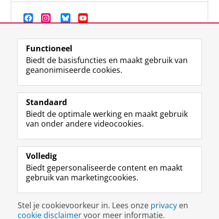
Functioneel
Biedt de basisfuncties en maakt gebruik van
geanonimiseerde cookies.
F
T
I
Y
Volg ons op
a
w
n
o
Standaard
c
i
s
u
Biedt de optimale werking en maakt gebruik
e
t
t
T
Studiekiezers
van onder andere videocookies.
b
t
a
u
Maatschappij/bedrijven
o
e
g
b
o
r
r
e
Alumni
k
p
a
-
Volledig
p
r
m
k
Biedt gepersonaliseerde content en maakt
Over ons
a
o
-
a
gebruik van marketingcookies.
g
f
a
n
i
i
c
a
Disclaimer & Copyright
Privacy
Cookies
n
e
c
a
Stel je cookievoorkeur in. Lees onze
privacy
en
Inloggen
a
l
o
l
cookie disclaimer
voor meer informatie.