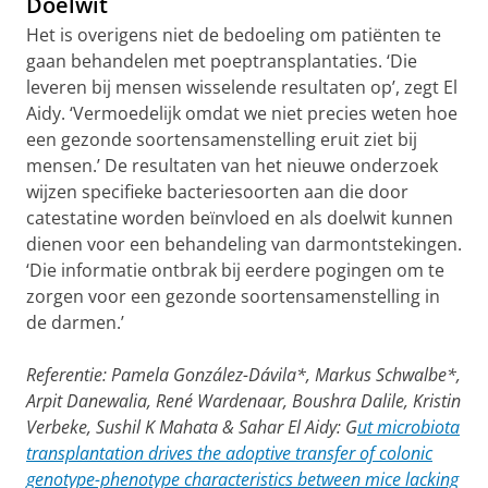
Doelwit
Het is overigens niet de bedoeling om patiënten te
gaan behandelen met poeptransplantaties. ‘Die
leveren bij mensen wisselende resultaten op’, zegt El
Aidy. ‘Vermoedelijk omdat we niet precies weten hoe
een gezonde soortensamenstelling eruit ziet bij
mensen.’ De resultaten van het nieuwe onderzoek
wijzen specifieke bacteriesoorten aan die door
catestatine worden beïnvloed en als doelwit kunnen
dienen voor een behandeling van darmontstekingen.
‘Die informatie ontbrak bij eerdere pogingen om te
zorgen voor een gezonde soortensamenstelling in
de darmen.’
Referentie: Pamela González-Dávila*, Markus Schwalbe*,
Arpit Danewalia, René Wardenaar, Boushra Dalile, Kristin
Verbeke, Sushil K Mahata & Sahar El Aidy: G
ut microbiota
transplantation drives the adoptive transfer of colonic
genotype-phenotype characteristics between mice lacking