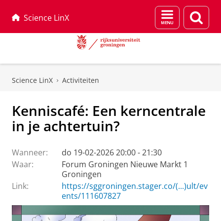
Menu
Zoek
Science LinX
en
zoeken
Skip
Skip
to
to
Science LinX
Activiteiten
Content
Navigation
Kenniscafé: Een kerncentrale
in je achtertuin?
Wanneer:
do 19-02-2026 20:00 - 21:30
Waar:
Forum Groningen Nieuwe Markt 1
Groningen
Link:
https://sggroningen.stager.co/(...)ult/ev
ents/111607827