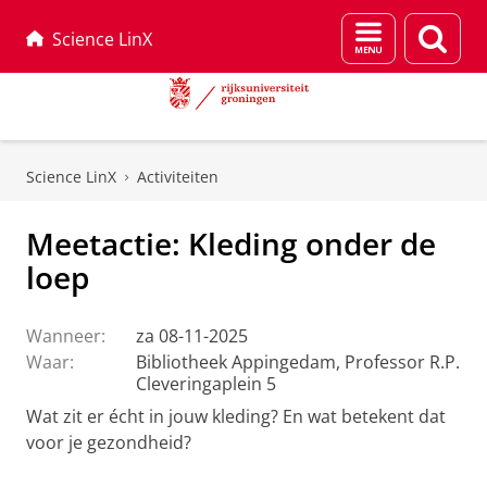
Menu
Zoek
Science LinX
en
zoeken
Skip
Skip
to
to
Science LinX
Activiteiten
Content
Navigation
Meetactie: Kleding onder de
loep
Wanneer:
za 08-11-2025
Waar:
Bibliotheek Appingedam, Professor R.P.
Cleveringaplein 5
Wat zit er écht in jouw kleding? En wat betekent dat
voor je gezondheid?