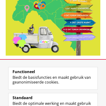
Deel dit
Facebook
LinkedIn
Functioneel
Biedt de basisfuncties en maakt gebruik van
geanonimiseerde cookies.
F
T
I
Y
Volg ons op
a
w
n
o
Standaard
c
i
s
u
Biedt de optimale werking en maakt gebruik
e
t
t
T
Studiekiezers