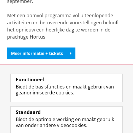
september.
Met een bomvol programma vol uiteenlopende
activiteiten en betoverende voorstellingen belooft
het opnieuw een heerlijke dag te worden in de
prachtige Hortus.
Meer informatie + tickets
Deel dit
Facebook
LinkedIn
Functioneel
Biedt de basisfuncties en maakt gebruik van
geanonimiseerde cookies.
F
T
I
Y
Volg ons op
a
w
n
o
Standaard
c
i
s
u
Biedt de optimale werking en maakt gebruik
e
t
t
T
Studiekiezers
van onder andere videocookies.
b
t
a
u
Maatschappij/bedrijven
o
e
g
b