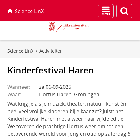
Menu
Zoek
Science LinX
en
zoeken
Skip
Skip
to
to
Science LinX
Activiteiten
Content
Navigation
Kinderfestival Haren
Wanneer:
za 06-09-2025
Waar:
Hortus Haren, Groningen
Wat krijg je als je muziek, theater, natuur, kunst én
héél veel vrolijke kinderen bij elkaar zet? Juist: het
Kinderfestival Haren met alweer haar vijfde editie!
We toveren de prachtige Hortus weer om tot een
betoverende wereld voor jong en oud op zaterdag 6