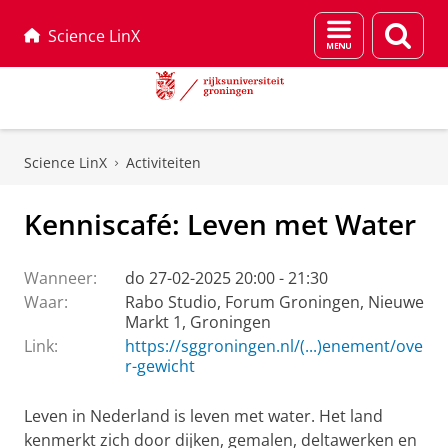
Menu
Zoek
Science LinX
en
zoeken
Skip
Skip
to
to
Science LinX
Activiteiten
Content
Navigation
Kenniscafé: Leven met Water
Wanneer:
do 27-02-2025 20:00 - 21:30
Waar:
Rabo Studio, Forum Groningen, Nieuwe
Markt 1, Groningen
Link:
https://sggroningen.nl/(...)enement/ove
r-gewicht
Leven in Nederland is leven met water. Het land
kenmerkt zich door dijken, gemalen, deltawerken en