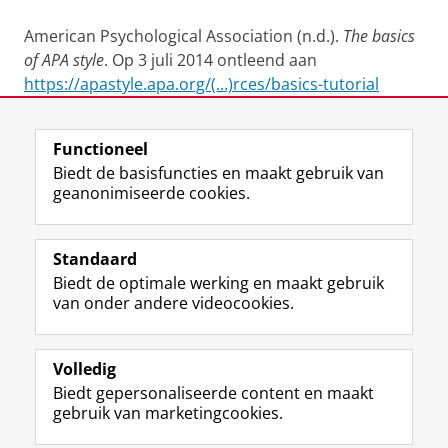
American Psychological Association (n.d.).
The basics
of APA style
. Op 3 juli 2014 ontleend aan
https://apastyle.apa.org/(...)rces/basics-tutorial
Laatst gewijzigd:
07 februari 2025 10:47
Functioneel
Biedt de basisfuncties en maakt gebruik van
geanonimiseerde cookies.
F
T
I
Y
Volg ons op
a
w
n
o
Standaard
c
i
s
u
Biedt de optimale werking en maakt gebruik
e
t
t
T
Studiekiezers
van onder andere videocookies.
b
t
a
u
Maatschappij/bedrijven
o
e
g
b
o
r
r
e
Alumni
k
p
a
-
Volledig
p
r
m
k
Biedt gepersonaliseerde content en maakt
Over ons
a
o
-
a
gebruik van marketingcookies.
g
f
a
n
i
i
c
a