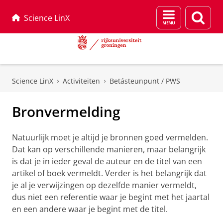
Menu
Zoek
Science LinX
en
zoeken
Skip
Skip
to
to
Science LinX
Activiteiten
Betásteunpunt / PWS
Content
Navigation
Bronvermelding
Natuurlijk moet je altijd je bronnen goed vermelden.
Dat kan op verschillende manieren, maar belangrijk
is dat je in ieder geval de auteur en de titel van een
artikel of boek vermeldt. Verder is het belangrijk dat
je al je verwijzingen op dezelfde manier vermeldt,
dus niet een referentie waar je begint met het jaartal
en een andere waar je begint met de titel.