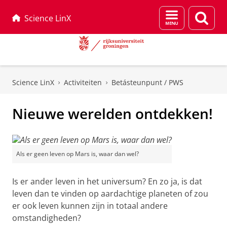
Menu
Zoek
Science LinX
en
zoeken
Skip
Skip
to
to
Science LinX
Activiteiten
Betásteunpunt / PWS
Content
Navigation
Nieuwe werelden ontdekken!
Als er geen leven op Mars is, waar dan wel?
Is er ander leven in het universum? En zo ja, is dat
leven dan te vinden op aardachtige planeten of zou
er ook leven kunnen zijn in totaal andere
omstandigheden?