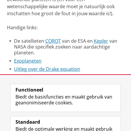
wetenschappelijke waarde moet je natuurlijk ook
inschatten hoe groot de fout in jouw waarde is!).
Handige links:
De satellieten
COROT
van de ESA en
Kepler
van
NASA die specifiek zoeken naar aardachtige
planeten.
Exoplaneten
Uitleg over de Drake equation
Laatst gewijzigd:
07 februari 2025 10:46
Functioneel
Biedt de basisfuncties en maakt gebruik van
geanonimiseerde cookies.
F
T
I
Y
Volg ons op
a
w
n
o
Standaard
c
i
s
u
Biedt de optimale werking en maakt gebruik
e
t
t
T
Studiekiezers