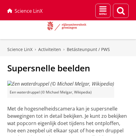
Menu
Zoek
Science LinX
en
zoeken
Skip
Skip
to
to
Science LinX
Activiteiten
Betásteunpunt / PWS
Content
Navigation
Supersnelle beelden
Een waterdruppel (© Michael Melgar, Wikipedia)
Met de hogesnelheidscamera kan je supersnelle
bewegingen tot in detail bekijken. Je kunt zo bekijken
wat popcorn eigenlijk doet tijdens het ontploffen,
hoe een zeepbel uit elkaar spat of hoe een druppel