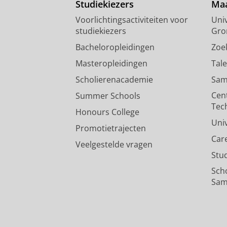
Studiekiezers
Maa
Voorlichtingsactiviteiten voor
Univ
studiekiezers
Gro
Bacheloropleidingen
Zoe
Masteropleidingen
Tal
Scholierenacademie
Sam
Cen
Summer Schools
Tec
Honours College
Uni
Promotietrajecten
Car
Veelgestelde vragen
Stu
Sch
Sam