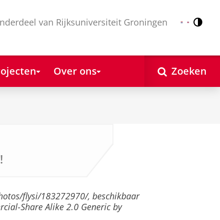
nderdeel van Rijksuniversiteit Groningen
Contr
Nederlands
English
ojecten
Over ons
Zoeken
!