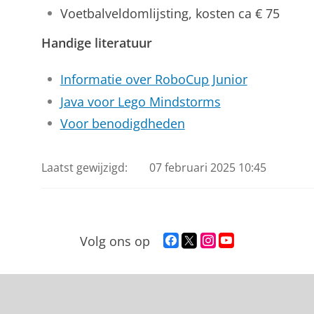
Voetbalveldomlijsting, kosten ca € 75
Handige literatuur
Informatie over RoboCup Junior
Java voor Lego Mindstorms
Voor benodigdheden
Laatst gewijzigd:
07 februari 2025 10:45
F
T
I
Y
Volg ons op
a
w
n
o
c
i
s
u
e
t
t
T
b
t
a
u