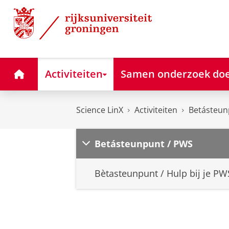
Skip
Skip
Science LinX
to
to
Content
Navigation
Home
Activiteiten
Samen onderzoek do
Science LinX
Activiteiten
Betásteun
Betásteunpunt / PWS
Bètasteunpunt / Hulp bij je PW