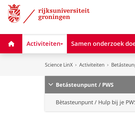
Skip
Skip
Science LinX
to
to
Content
Navigation
Home
Activiteiten
Samen onderzoek do
Science LinX
Activiteiten
Betásteun
Betásteunpunt / PWS
Bètasteunpunt / Hulp bij je PW