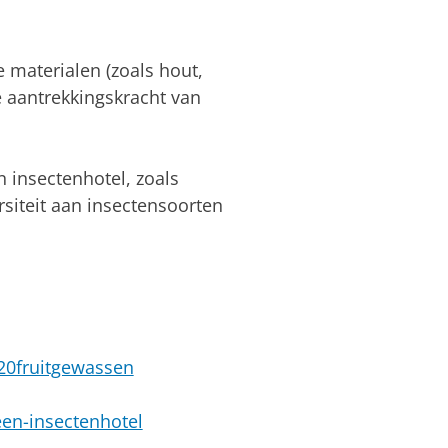
e materialen (zoals hout,
e aantrekkingskracht van
n insectenhotel, zoals
rsiteit aan insectensoorten
%20fruitgewassen
een-insectenhotel