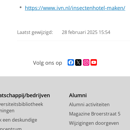
https://www.ivn.nl/insectenhotel-maken/
Laatst gewijzigd:
28 februari 2025 15:54
F
T
I
Y
Volg ons op
a
w
n
o
c
i
s
u
e
t
t
T
b
t
a
u
o
e
g
b
tschappij/bedrijven
Alumni
o
r
r
e
ersiteitsbibliotheek
Alumni activiteiten
k
p
a
-
ningen
p
r
m
k
Magazine Broerstraat 5
a
o
-
a
k een deskundige
Wijzigingen doorgeven
g
f
a
n
encentrum