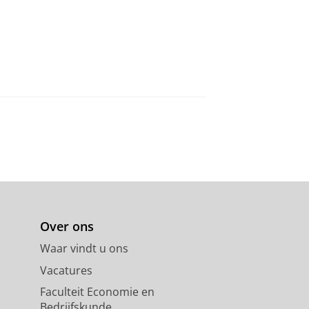
Over ons
Waar vindt u ons
Vacatures
Faculteit Economie en
Bedrijfskunde