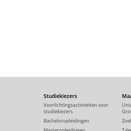
Studiekiezers
Maa
Voorlichtingsactiviteiten voor
Univ
studiekiezers
Gro
Bacheloropleidingen
Zoe
Masteropleidingen
Tal