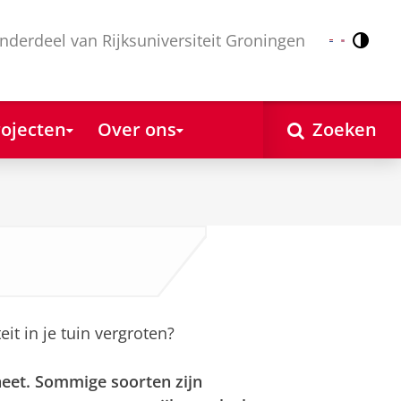
nderdeel van Rijksuniversiteit Groningen
Contr
Nederlands
English
ojecten
Over ons
Zoeken
it in je tuin vergroten?
neet. Sommige soorten zijn