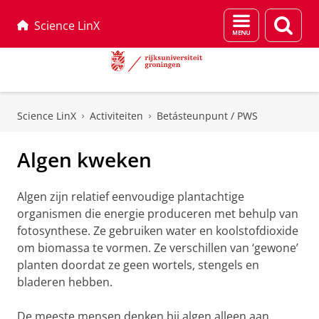
Menu
Zoek
Science LinX
en
zoeken
Skip
Skip
to
to
Science LinX
Activiteiten
Betásteunpunt / PWS
Content
Navigation
Algen kweken
Algen zijn relatief eenvoudige plantachtige
organismen die energie produceren met behulp van
fotosynthese. Ze gebruiken water en koolstofdioxide
om biomassa te vormen. Ze verschillen van ‘gewone’
planten doordat ze geen wortels, stengels en
bladeren hebben.
De meeste mensen denken bij algen alleen aan