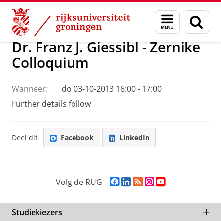
Skip
Skip
Onderzoek
Colloquia
Menu
Zoek
to
to
en
Content
Navigation
zoeken
Dr. Franz J. Giessibl - Zernike
Colloquium
Wanneer:
do 03-10-2013 16:00 - 17:00
Further details follow
Deel dit
Facebook
LinkedIn
F
L
R
I
Y
Volg de RUG
a
i
S
n
o
c
n
S
s
u
e
k
-
t
T
Studiekiezers