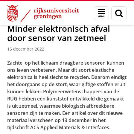
Skip
Skip
Macromolecular Chemistry and New Polymeri
Menu
Zoek
to
to
en
Content
Navigation
zoeken
Minder elektronisch afval
door sensor van zetmeel
15 december 2022
Zachte, op het lichaam draagbare sensoren kunnen
ons leven verbeteren. Maar dit soort elastische
elektronica is heel slecht te recyclen. Daarom eindigt
het doorgaans op de stort, waar giftige stoffen eruit
kunnen lekken. Polymeerwetenschappers van de
RUG hebben een kunststof ontwikkeld die gemaakt
is uit zetmeel, waarmee biologisch afbreekbare
sensoren zijn te maken. Een artikel over dit nieuwe
materiaal verscheen op 13 december in het
tijdschrift ACS Applied Materials & Interfaces.