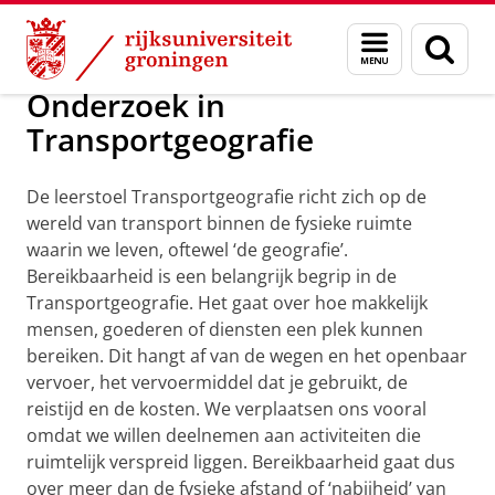
Skip
Skip
Onderzoek
Urban and Regional Studies Institute
Menu
Menu
Zoek
to
to
en
Content
Navigation
zoeken
Onderzoek in
Transportgeografie
De leerstoel Transportgeografie richt zich op de
wereld van transport binnen de fysieke ruimte
waarin we leven, oftewel ‘de geografie’.
Bereikbaarheid is een belangrijk begrip in de
Transportgeografie. Het gaat over hoe makkelijk
mensen, goederen of diensten een plek kunnen
bereiken. Dit hangt af van de wegen en het openbaar
vervoer, het vervoermiddel dat je gebruikt, de
reistijd en de kosten. We verplaatsen ons vooral
omdat we willen deelnemen aan activiteiten die
ruimtelijk verspreid liggen. Bereikbaarheid gaat dus
over meer dan de fysieke afstand of ‘nabijheid’ van