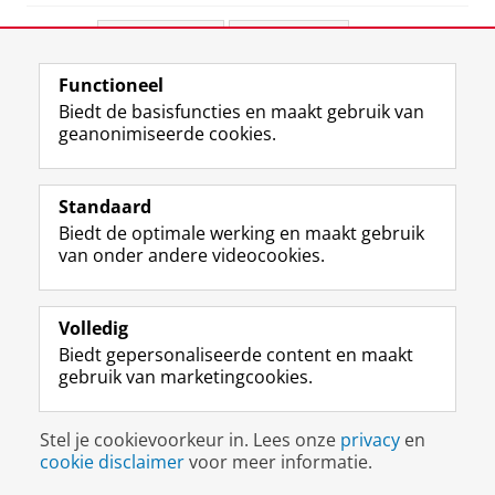
Deel dit
Facebook
LinkedIn
Functioneel
View this page in:
English
Biedt de basisfuncties en maakt gebruik van
geanonimiseerde cookies.
F
L
R
I
Y
Volg de RUG
a
i
S
n
o
Standaard
c
n
S
s
u
Biedt de optimale werking en maakt gebruik
e
k
-
t
T
Studiekiezers
van onder andere videocookies.
b
e
f
a
u
Maatschappij/bedrijven
o
d
e
g
b
o
I
e
r
e
Alumni
k
n
d
a
-
Volledig
p
-
R
m
k
Biedt gepersonaliseerde content en maakt
Over ons
a
p
i
-
a
gebruik van marketingcookies.
g
a
j
a
n
i
g
k
c
a
Disclaimer & Copyright
Privacy
Cookies
n
i
s
c
a
Stel je cookievoorkeur in. Lees onze
privacy
en
Inloggen
a
n
u
o
l
cookie disclaimer
voor meer informatie.
R
a
n
u
R