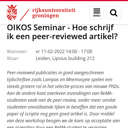
Skip
Skip
Onderzoek
Ons onderzoek
OIKOS
Calendar
Menu
Zoek
to
to
en
Content
Navigation
zoeken
OIKOS Seminar - Hoe schrijf
ik een peer-reviewed artikel?
Wanneer:
vr 11-02-2022 14:00 - 17:00
Waar:
Leiden, Lipsius building 212
Peer-reviewed publicaties in goed aangeschreven
tijdschriften zoals Lampas en Mnemosyne spelen een
steeds grotere rol in het selectie-proces van nieuwe PhDs.
Aan de andere kant overleven inzendingen van ReMA-
studenten vaak niet de peer-review, onder meer omdat
studenten onvoldoende lijken te beseffen dat een goede
paper of scriptie nog geen goed artikel is. Door middel
van deze workshop beogen we de kans op acceptatie van
een inzending door een ReMA-student te vergroten.