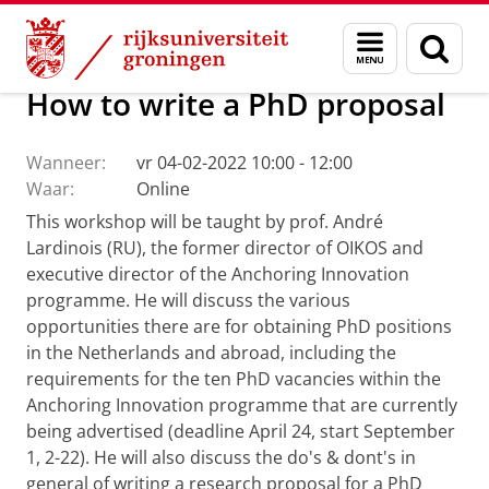
Skip
Skip
Onderzoek
Ons onderzoek
OIKOS
Calendar
Menu
Zoek
to
to
en
Content
Navigation
zoeken
How to write a PhD proposal
Wanneer:
vr 04-02-2022 10:00 - 12:00
Waar:
Online
This workshop will be taught by prof. André
Lardinois (RU), the former director of OIKOS and
executive director of the Anchoring Innovation
programme. He will discuss the various
opportunities there are for obtaining PhD positions
in the Netherlands and abroad, including the
requirements for the ten PhD vacancies within the
Anchoring Innovation programme that are currently
being advertised (deadline April 24, start September
1, 2-22). He will also discuss the do's & dont's in
general of writing a research proposal for a PhD