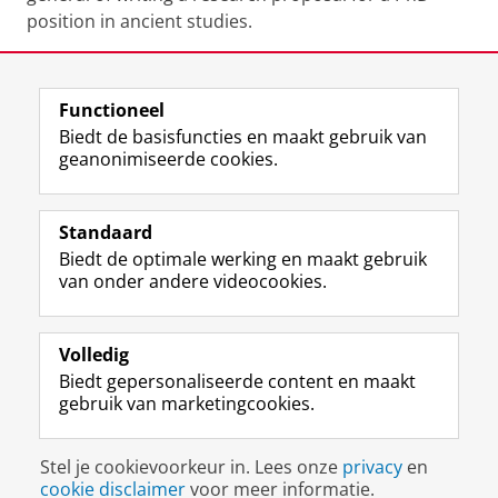
position in ancient studies.
Deel dit
Facebook
LinkedIn
Functioneel
Biedt de basisfuncties en maakt gebruik van
geanonimiseerde cookies.
F
L
R
I
Y
Volg de RUG
a
i
S
n
o
Standaard
c
n
S
s
u
Biedt de optimale werking en maakt gebruik
e
k
-
t
T
Studiekiezers
van onder andere videocookies.
b
e
f
a
u
Maatschappij/bedrijven
o
d
e
g
b
o
I
e
r
e
Alumni
k
n
d
a
-
Volledig
p
-
R
m
k
Biedt gepersonaliseerde content en maakt
Over ons
a
p
i
-
a
gebruik van marketingcookies.
g
a
j
a
n
i
g
k
c
a
Disclaimer & Copyright
Privacy
Cookies
n
i
s
c
a
Stel je cookievoorkeur in. Lees onze
privacy
en
Inloggen
a
n
u
o
l
cookie disclaimer
voor meer informatie.