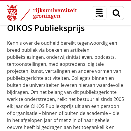
Skip
Skip
Onderzoek
Awards and grants
Menu
Zoek
to
to
en
Content
Navigation
zoeken
OIKOS Publieksprijs
Kennis over de oudheid bereikt tegenwoordig een
breed publiek via boeken en artikelen,
publiekslezingen, onderwijsinitiatieven, podcasts,
tentoonstellingen, mediaoptredens, digitale
projecten, kunst, vertalingen en andere vormen van
publieksgerichte activiteiten. Collega’s binnen en
buiten de universiteiten leveren hieraan waardevolle
bijdragen. Om het belang van dit publieksgerichte
werk te onderstrepen, reikt het bestuur al sinds 2005
elk jaar de OIKOS Publieksprijs uit aan een persoon
of organisatie – binnen of buiten de academie – die
in het afgelopen jaar of met zijn of haar gehele
oeuvre heeft bijgedragen aan het toegankelijk en