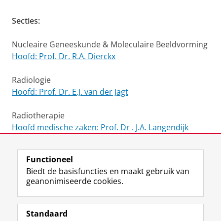
Secties:
Nucleaire Geneeskunde & Moleculaire Beeldvorming
Hoofd: Prof. Dr. R.A. Dierckx
Radiologie
Hoofd: Prof. Dr. E.J. van der Jagt
Radiotherapie
Hoofd medische zaken: Prof. Dr . J.A. Langendijk
Laatst gewijzigd:
20 september 2013 14:40
Functioneel
Biedt de basisfuncties en maakt gebruik van
geanonimiseerde cookies.
F
L
R
I
Y
Volg de RUG
a
i
S
n
o
Standaard
c
n
S
s
u