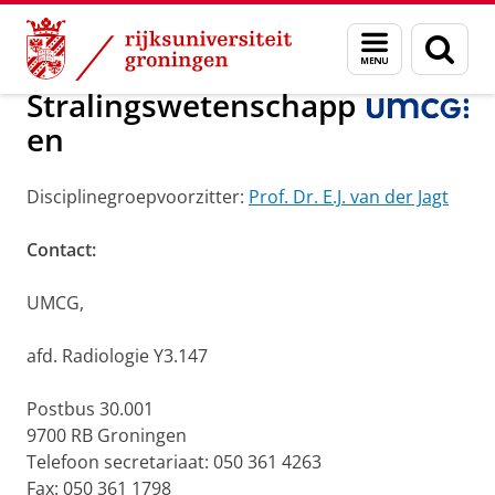
Skip
Skip
Onderzoek
Stralingswetenschappen
Menu
Zoek
to
to
en
Content
Navigation
zoeken
Stralingswetenschapp
en
Disciplinegroepvoorzitter:
Prof. Dr. E.J. van der Jagt
Contact:
UMCG,
afd. Radiologie Y3.147
Postbus 30.001
9700 RB Groningen
Telefoon secretariaat: 050 361 4263
Fax: 050 361 1798