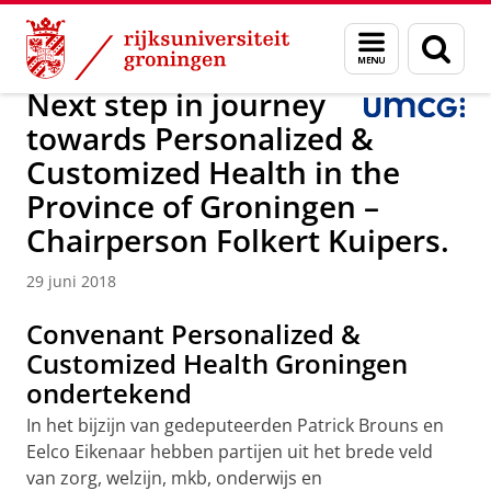
Skip
Skip
Onderzoek
Kindergeneeskunde
Menu
Zoek
to
to
en
Content
Navigation
zoeken
Next step in journey
towards Personalized &
Customized Health in the
Province of Groningen –
Chairperson Folkert Kuipers.
29 juni 2018
Convenant Personalized &
Customized Health Groningen
ondertekend
In het bijzijn van gedeputeerden Patrick Brouns en
Eelco Eikenaar hebben partijen uit het brede veld
van zorg, welzijn, mkb, onderwijs en