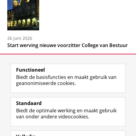
26 juni 2026
Start werving nieuwe voorzitter College van Bestuur
Functioneel
Biedt de basisfuncties en maakt gebruik van
geanonimiseerde cookies.
F
L
R
I
Y
Volg de RUG
a
i
S
n
o
Standaard
c
n
S
s
u
Biedt de optimale werking en maakt gebruik
e
k
-
t
T
Studiekiezers
van onder andere videocookies.
b
e
f
a
u
Maatschappij/bedrijven
o
d
e
g
b
o
I
e
r
e
Alumni