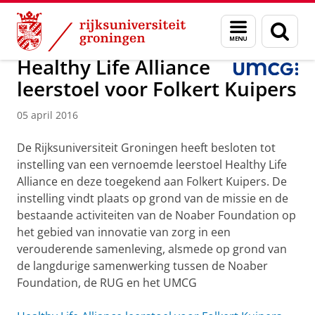
Skip
Skip
Onderzoek
Kindergeneeskunde
Menu
Zoek
to
to
en
Content
Navigation
zoeken
Healthy Life Alliance
leerstoel voor Folkert Kuipers
05 april 2016
De Rijksuniversiteit Groningen heeft besloten tot
instelling van een vernoemde leerstoel Healthy Life
Alliance en deze toegekend aan Folkert Kuipers. De
instelling vindt plaats op grond van de missie en de
bestaande activiteiten van de Noaber Foundation op
het gebied van innovatie van zorg in een
verouderende samenleving, alsmede op grond van
de langdurige samenwerking tussen de Noaber
Foundation, de RUG en het UMCG